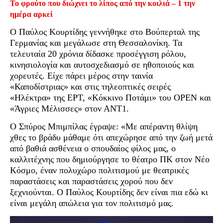
Το φρούτο που διώχνει το λίπος από την κοιλιά – 1 την
ημέρα αρκεί
Ο Παύλος Κουρτίδης γεννήθηκε στο Βούπερταλ της
Γερμανίας και μεγάλωσε στη Θεσσαλονίκη. Τα
τελευταία 20 χρόνια δίδασκε προσέγγιση ρόλου,
κινησιολογία και αυτοσχεδιασμό σε ηθοποιούς και
χορευτές. Είχε πάρει μέρος στην ταινία
«Καποδίστριας» και στις τηλεοπτικές σειρές
«Ηλέκτρα» της ΕΡΤ, «Κόκκινο Ποτάμι» του OPEN και
«Άγριες Μέλισσες» στον ΑΝΤ1.
Ο Σπύρος Μπιμπίλας έγραψε: «Με απέραντη θλίψη
χθες το βράδυ μάθαμε ότι απεχώρησε από την ζωή μετά
από βαθιά ασθένεια ο σπουδαίος φίλος μας, ο
καλλιτέχνης που δημιούργησε το θέατρο ΠΚ στον Νέο
Κόσμο, έναν πολυχώρο πολιτισμού με θεατρικές
παραστάσεις και παραστάσεις χορού που δεν
ξεχνιούνται. Ο Παύλος Κουρτίδης δεν είναι πια εδώ κι
είναι μεγάλη απώλεια για τον πολιτισμό μας.