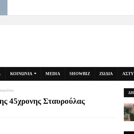
Α
ΚΟΙΝΩΝΙΑ
MEDIA
SHOWBIZ
ΖΩΔΙΑ
ΑΣΤ
ταυρούλας
ΔΗ
της 45χρονης Σταυρούλας