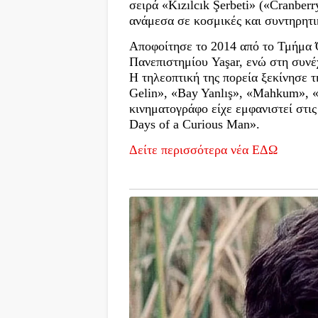
σειρά «Kızılcık Şerbeti» («Cranberr
ανάμεσα σε κοσμικές και συντηρητικ
Αποφοίτησε το 2014 από το Τμήμα 
Πανεπιστημίου Yaşar, ενώ στη συν
Η τηλεοπτική της πορεία ξεκίνησε τ
Gelin», «Bay Yanlış», «Mahkum», 
κινηματογράφο είχε εμφανιστεί στις
Days of a Curious Man».
Δείτε περισσότερα νέα ΕΔΩ