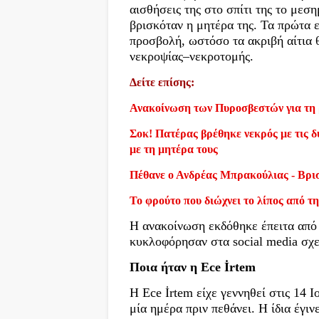
αισθήσεις της στο σπίτι της το μεσ
βρισκόταν η μητέρα της. Τα πρώτα 
προσβολή, ωστόσο τα ακριβή αίτια 
νεκροψίας–νεκροτομής.
Δείτε επίσης:
Ανακοίνωση των Πυροσβεστών για τη 
Σοκ! Πατέρας βρέθηκε νεκρός με τις δύ
με τη μητέρα τους
Πέθανε ο Ανδρέας Μπρακούλιας - Βρι
Το φρούτο που διώχνει το λίπος από τη
Η ανακοίνωση εκδόθηκε έπειτα από 
κυκλοφόρησαν στα social media σχετ
Ποια ήταν η Ece İrtem
Η Ece İrtem είχε γεννηθεί στις 14 Ι
μία ημέρα πριν πεθάνει. Η ίδια έγι