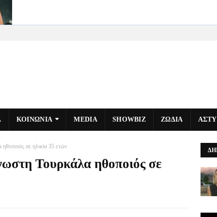
Α
ΚΟΙΝΩΝΙΑ
MEDIA
SHOWBIZ
ΖΩΔΙΑ
ΑΣΤ
 ηθοποιός σε ηλικία 35 ετών
ΔΗ
νωστη Τουρκάλα ηθοποιός σε