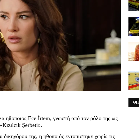
ΘΗ
λα ηθοποιός Ece İrtem, γνωστή από τον ρόλο της ως
«Kızılcık Şerbeti».
 δικηγόρου της, η ηθοποιός εντοπίστηκε χωρίς τις