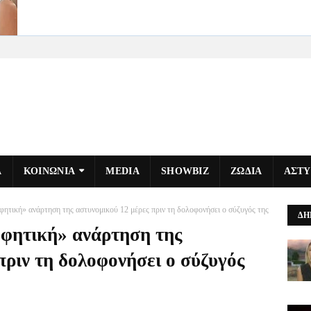
Α
ΚΟΙΝΩΝΙΑ
MEDIA
SHOWBIZ
ΖΩΔΙΑ
ΑΣΤ
φητική» ανάρτηση της αστυνομικού 12 μέρες πριν τη δολοφονήσει ο σύζυγός της
ΔΗ
οφητική» ανάρτηση της
πριν τη δολοφονήσει ο σύζυγός