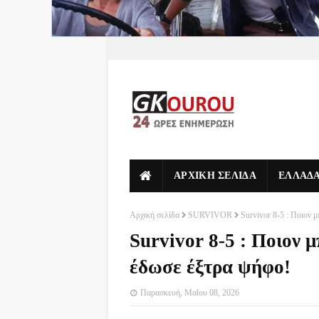
ΑΡΧΙΚΗ ΣΕΛΙΔΑ
ΕΛΛΑΔ
Αρχική σελίδα
SURVIVOR
Survivor 8-5 : Ποιον 
Survivor 8-5 : Ποιον 
έδωσε έξτρα ψήφο!
Παρασκευή, Μαΐου 08, 2026