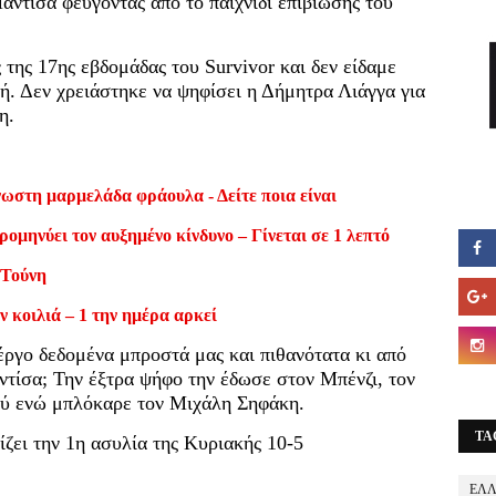
αντίσα φεύγοντας από το παιχνίδι επιβίωσης του
ς της 17ης εβδομάδας του Survivor και δεν είδαμε
ή. Δεν χρειάστηκε να ψηφίσει η Δήμητρα Λιάγγα για
η.
ωστη μαρμελάδα φράουλα - Δείτε ποια είναι
ομηνύει τον αυξημένο κίνδυνο – Γίνεται σε 1 λεπτό
 Τούνη
ν κοιλιά – 1 την ημέρα αρκεί
έργο δεδομένα μπροστά μας και πιθανότατα κι από
ντίσα; Την έξτρα ψήφο την έδωσε στον Μπένζι, τον
διού ενώ μπλόκαρε τον Μιχάλη Σηφάκη.
TA
ζει την 1η ασυλία της Κυριακής 10-5
ΕΛ