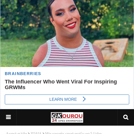
Αρχική σελίδα
ΖΩΔΙΑ
Μία «χρυσή» εποχή αρχίζει για 5 ζώδια