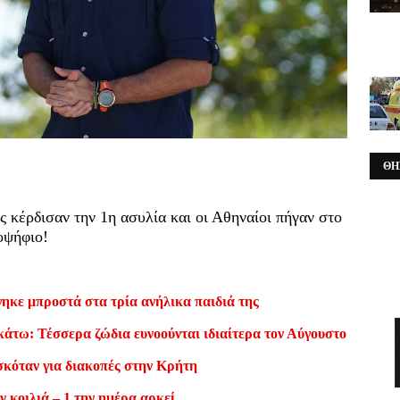
ΘΗ
ς κέρδισαν την 1η ασυλία και οι Αθηναίοι πήγαν στο
οψήφιο!
ηκε μπροστά στα τρία ανήλικα παιδιά της
κάτω: Τέσσερα ζώδια ευνοούνται ιδιαίτερα τον Αύγουστο
σκόταν για διακοπές στην Κρήτη
ν κοιλιά – 1 την ημέρα αρκεί