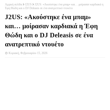
Αρχική σελίδα
J2US
J2US: «Ακούστηκε ένα μπαμ» και… μοίρασαν καρδιακά η
Έφη Θώδη και ο DJ Deleasis σε ένα ανατρεπτικό ντουέτο
J2US: «Ακούστηκε ένα μπαμ»
και… μοίρασαν καρδιακά η Έφη
Θώδη και ο DJ Deleasis σε ένα
ανατρεπτικό ντουέτο
Κυριακή, Φεβρουαρίου 15, 2026