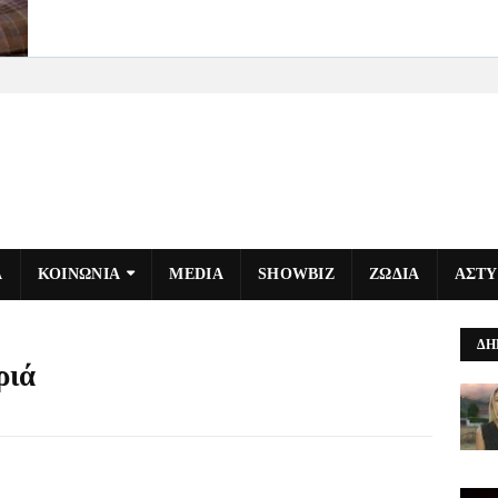
Α
ΚΟΙΝΩΝΙΑ
MEDIA
SHOWBIZ
ΖΩΔΙΑ
ΑΣΤ
ΔΗ
ριά