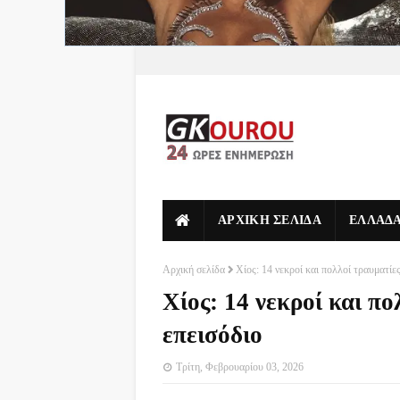
ΑΡΧΙΚΗ ΣΕΛΙΔΑ
ΕΛΛΑΔ
Αρχική σελίδα
Χίος: 14 νεκροί και πολλοί τραυματίε
Χίος: 14 νεκροί και π
επεισόδιο
Τρίτη, Φεβρουαρίου 03, 2026