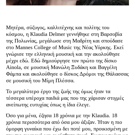
Μητέρα, σύζυγος, καλλιτέχνης και πολίτης του
κόσμου, η Klaudia Delmer γεννήθηκε στη Βαρσοβία
της Πολωνίας, μεγάλωσε στη Μαδρίτη και σπούδασε
στο Mannes College of Music της Νέας Υόρκης. Εκεί
γνώρισε την ελληνική μουσική και την ακολούθησε
μέχρι εδώ. Εδώ δημιούργησε τον πρώτο της δίσκο
Ainola, σε μουσική Μανώλη Ξυδάκη και Βαγγέλη
Φάμπα και ακολούθησε ο δίσκος Δρόμοι της Θάλασσας
σε μουσική του Μίμη Πλέσσα.
Το μεγαλύτερο έργο της ζωής της όμως ήταν τα
τέσσερα υπέροχα παιδιά μας που της χάρισαν στιγμές
ανείπωτης ευτυχίας όπως η ίδια έλεγε.
Όσο για μένα, έζησα 18 χρόνια με την Klaudia. 18
χρόνια περισσότερα από όσα μου άξιζαν. Ήταν η πιο
όμορφη γυναίκα που έχω δει ποτέ μου, προικισμένη με