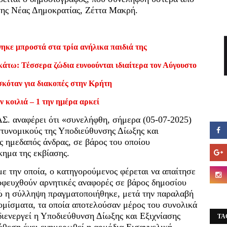
της Νέας Δημοκρατίας, Ζέττα Μακρή.
ηκε μπροστά στα τρία ανήλικα παιδιά της
κάτω: Τέσσερα ζώδια ευνοούνται ιδιαίτερα τον Αύγουστο
σκόταν για διακοπές στην Κρήτη
ν κοιλιά – 1 την ημέρα αρκεί
Σ. αναφέρει ότι «συνελήφθη, σήμερα (05-07-2025)
στυνομικούς της Υποδιεύθυνσης Δίωξης και
 ημεδαπός άνδρας, σε βάρος του οποίου
κημα της εκβίασης.
 την οποία, ο κατηγορούμενος φέρεται να απαίτησε
οφευχθούν αρνητικές αναφορές σε βάρος δημοσίου
ώ η σύλληψη πραγματοποιήθηκε, μετά την παραλαβή
μίσματα, τα οποία αποτελούσαν μέρος του συνολικά
ιενεργεί η Υποδιεύθυνση Δίωξης και Εξιχνίασης
TA
όθεση έχει ενημερωθεί η αρμόδια Εισαγγελική