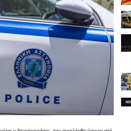
ΘΗ
ορείται ο δημοσιογράφος, που συνελήφθη ύστερα από