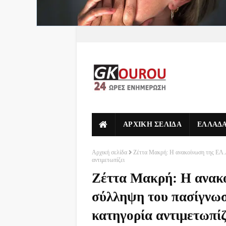
ΑΡΧΙΚΗ ΣΕΛΙΔΑ
ΕΛΛΑΔ
Αρχική σελίδα
Ζέττα Μακρή: Η ανακοίνωση της ΕΛ.Α
αντιμετωπίζει
Ζέττα Μακρή: Η ανακο
σύλληψη του πασίγνω
κατηγορία αντιμετωπίζ