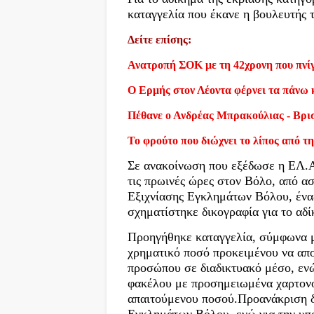
καταγγελία που έκανε η βουλευτής 
Δείτε επίσης:
Ανατροπή ΣΟΚ με τη 42χρονη που πνίγ
Ο Ερμής στον Λέοντα φέρνει τα πάνω 
Πέθανε ο Ανδρέας Μπρακούλιας - Βρι
Το φρούτο που διώχνει το λίπος από τη
Σε ανακοίνωση που εξέδωσε η ΕΛ.Α
τις πρωινές ώρες στον Βόλο, από α
Εξιχνίασης Εγκλημάτων Βόλου, ένας
σχηματίστηκε δικογραφία για το αδί
Προηγήθηκε καταγγελία, σύμφωνα με
χρηματικό ποσό προκειμένου να απ
προσώπου σε διαδικτυακό μέσο, εν
φακέλου με προσημειωμένα χαρτονο
απαιτούμενου ποσού.Προανάκριση δ
Εγκλημάτων Βόλου, ενώ για την υπ