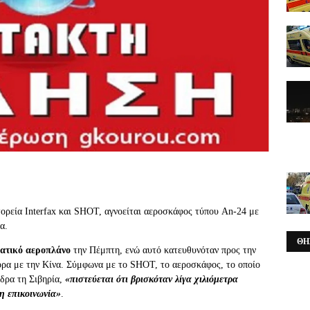
ρεία Interfax και SHOT, αγνοείται
αεροσκάφος
τύπου An-24 με
α
.
ΘΗ
βατικό αεροπλάνο
την Πέμπτη, ενώ αυτό κατευθυνόταν προς την
ορα με την Κίνα. Σύμφωνα με το SHOT, το αεροσκάφος, το οποίο
έδρα τη Σιβηρία,
«πιστεύεται ότι βρισκόταν λίγα χιλιόμετρα
η επικοινωνία»
.