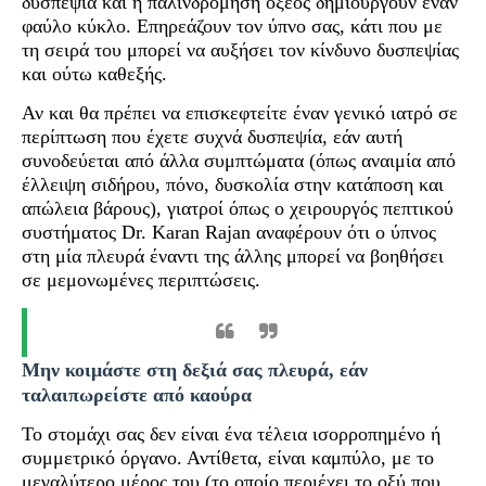
δυσπεψία και η παλινδρόμηση οξέος δημιουργούν έναν
φαύλο κύκλο. Επηρεάζουν τον ύπνο σας, κάτι που με
τη σειρά του μπορεί να αυξήσει τον κίνδυνο δυσπεψίας
και ούτω καθεξής.
Αν και θα πρέπει να επισκεφτείτε έναν γενικό ιατρό σε
περίπτωση που έχετε συχνά δυσπεψία, εάν αυτή
συνοδεύεται από άλλα συμπτώματα (όπως αναιμία από
έλλειψη σιδήρου, πόνο, δυσκολία στην κατάποση και
απώλεια βάρους), γιατροί όπως ο χειρουργός πεπτικού
συστήματος Dr. Karan Rajan αναφέρουν ότι ο ύπνος
στη μία πλευρά έναντι της άλλης μπορεί να βοηθήσει
σε μεμονωμένες περιπτώσεις.
Μην κοιμάστε στη δεξιά σας πλευρά, εάν
ταλαιπωρείστε από καούρα
Το στομάχι σας δεν είναι ένα τέλεια ισορροπημένο ή
συμμετρικό όργανο. Αντίθετα, είναι καμπύλο, με το
μεγαλύτερο μέρος του (το οποίο περιέχει το οξύ που