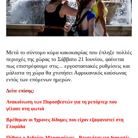
Μετά το σύντομο κύμα κακοκαιρίας που έπληξε πολλές
περιοχές της χώρας το Σάββατο 21 Ιουνίου, φαίνεται
πως επιστρέφουμε στις... εργοστασιακές ρυθμίσεις και
μάλιστα τη χώρα θα χτυπήσει Αφρικανικός καύσωνας
εντός των επόμενων ημερών.
Δείτε επίσης:
Ανακοίνωση των Πυροσβεστών για τη ρεπόρτερ που
γέλασε στη φωτιά
Βρέθηκαν οι 9χρονες δίδυμες που είχαν εξαφανιστεί στη
Γλυφάδα
Πέθανε ο Ανδρέας Μπρακούλιας - Βρισκόταν για διακοπές