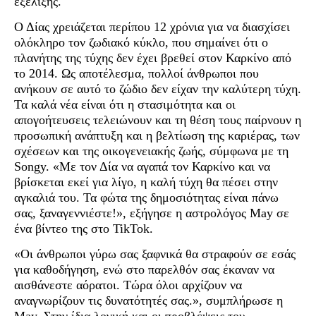
εξέλιξης.
Ο Δίας χρειάζεται περίπου 12 χρόνια για να διασχίσει
ολόκληρο τον ζωδιακό κύκλο, που σημαίνει ότι ο
πλανήτης της τύχης δεν έχει βρεθεί στον Καρκίνο από
το 2014. Ως αποτέλεσμα, πολλοί άνθρωποι που
ανήκουν σε αυτό το ζώδιο δεν είχαν την καλύτερη τύχη.
Τα καλά νέα είναι ότι η στασιμότητα και οι
απογοήτευσεις τελειώνουν και τη θέση τους παίρνουν η
προσωπική ανάπτυξη και η βελτίωση της καριέρας, των
σχέσεων και της οικογενειακής ζωής, σύμφωνα με τη
Songy. «Με τον Δία να αγαπά τον Καρκίνο και να
βρίσκεται εκεί για λίγο, η καλή τύχη θα πέσει στην
αγκαλιά του. Τα φώτα της δημοσιότητας είναι πάνω
σας, ξαναγεννιέστε!», εξήγησε η αστρολόγος May σε
ένα βίντεο της στο TikTok.
«Οι άνθρωποι γύρω σας ξαφνικά θα στραφούν σε εσάς
για καθοδήγηση, ενώ στο παρελθόν σας έκαναν να
αισθάνεστε αόρατοι. Τώρα όλοι αρχίζουν να
αναγνωρίζουν τις δυνατότητές σας.», συμπλήρωσε η
May. Στην ίδια λογική και οι προβλέψεις του