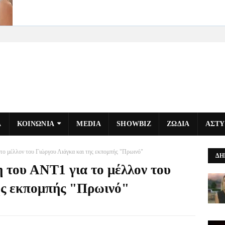
Α
ΚΟΙΝΩΝΙΑ
MEDIA
SHOWBIZ
ΖΩΔΙΑ
ΑΣΤ
 το μέλλον του Γιώργου Λιάγκα και της εκπομπής "Πρωινό"
ΔΗ
 του ΑΝΤ1 για το μέλλον του
ης εκπομπής "Πρωινό"