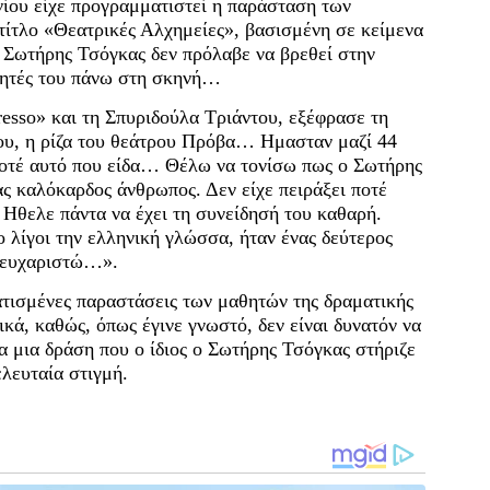
νίου είχε προγραμματιστεί η παράσταση των
τίτλο «Θεατρικές Αλχημείες», βασισμένη σε κείμενα
Σωτήρης Τσόγκας δεν πρόλαβε να βρεθεί στην
θητές του πάνω στη σκηνή…
esso» και τη Σπυριδούλα Τριάντου, εξέφρασε τη
μου, η ρίζα του θεάτρου Πρόβα… Ημασταν μαζί 44
ποτέ αυτό που είδα… Θέλω να τονίσω πως ο Σωτήρης
ας καλόκαρδος άνθρωπος. Δεν είχε πειράξει ποτέ
. Ηθελε πάντα να έχει τη συνείδησή του καθαρή.
 λίγοι την ελληνική γλώσσα, ήταν ένας δεύτερος
 ευχαριστώ…».
τισμένες παραστάσεις των μαθητών της δραματικής
κά, καθώς, όπως έγινε γνωστό, δεν είναι δυνατόν να
α μια δράση που ο ίδιος ο Σωτήρης Τσόγκας στήριζε
λευταία στιγμή.