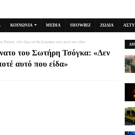
Α
ΚΟΙΝΩΝΙΑ
MEDIA
SHOWBIZ
ΖΩΔΙΑ
ΑΣΤ
ρη Τσόγκα: «Δεν ξέρω αν θα ξεπεράσω ποτέ αυτό που είδα»
ΔΗ
άνατο του Σωτήρη Τσόγκα: «Δεν
οτέ αυτό που είδα»