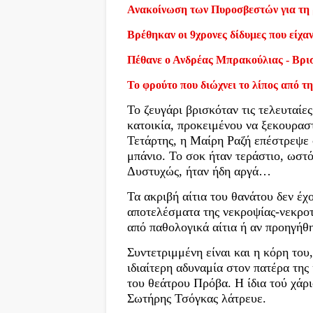
Ανακοίνωση των Πυροσβεστών για τη 
Βρέθηκαν οι 9χρονες δίδυμες που είχα
Πέθανε ο Ανδρέας Μπρακούλιας - Βρι
Το φρούτο που διώχνει το λίπος από τη
Το ζευγάρι βρισκόταν τις τελευταίε
κατοικία, προκειμένου να ξεκουρασ
Τετάρτης, η Μαίρη Ραζή επέστρεψε σ
μπάνιο. Το σοκ ήταν τεράστιο, ωστ
Δυστυχώς, ήταν ήδη αργά…
Τα ακριβή αίτια του θανάτου δεν έχ
αποτελέσματα της νεκροψίας-νεκροτ
από παθολογικά αίτια ή αν προηγήθ
Συντετριμμένη είναι και η κόρη του
ιδιαίτερη αδυναμία στον πατέρα της
του θεάτρου Πρόβα. Η ίδια τού χάρι
Σωτήρης Τσόγκας λάτρευε.