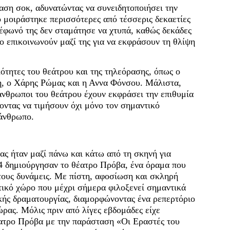
ση σοκ, αδυνατώντας να συνειδητοποιήσει την
 μοιράστηκε περισσότερες από τέσσερις δεκαετίες
λέφωνό της δεν σταμάτησε να χτυπά, καθώς δεκάδες
ο επικοινωνούν μαζί της για να εκφράσουν τη θλίψη
τητες του θεάτρου και της τηλεόρασης, όπως ο
, ο Χάρης Ρώμας και η Αννα Φόνσου. Μάλιστα,
νθρωποι του θεάτρου έχουν εκφράσει την επιθυμία
οντας να τιμήσουν όχι μόνο τον σημαντικό
 άνθρωπο.
ς ήταν μαζί πάνω και κάτω από τη σκηνή για
4 δημιούργησαν το θέατρο Πρόβα, ένα όραμα που
 τους δυνάμεις. Με πίστη, αφοσίωση και σκληρή
τικό χώρο που μέχρι σήμερα φιλοξενεί σημαντικά
ικής δραματουργίας, διαμορφώνοντας ένα ρεπερτόριο
ρας. Μόλις πριν από λίγες εβδομάδες είχε
έατρο Πρόβα με την παράσταση «Οι Εραστές του