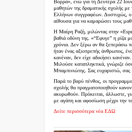
Βορρά», ενώ για τη Δευτέρα 22 Ιου
μαθητών της δραματικής σχολής με 
Ελλήνων συγγραφέων. Δυστυχώς, ο 
αίθουσα για να καμαρώσει τους μα
Η Μαίρη Ραζή, μιλώντας στην «Espr
βαθιά οδύνη της. «“Εφυγε” η ρίζα 
χρόνια. Δεν ξέρω αν θα ξεπεράσω 
ήταν ένας αξιοπρεπής άνθρωπος, έν
κανέναν, δεν είχε αδικήσει κανέναν
Μιλούσε καταπληκτικά, γνώριζε όσο
Μπαμπινιώτης. Σας ευχαριστώ, σας
Παρά το βαρύ πένθος, οι προγραμμα
σχολής θα πραγματοποιηθούν κανονι
ακυρωθούν. Πρόκειται, άλλωστε, γι
με αγάπη και αφοσίωση μέχρι την τε
Δείτε περισσότερα νέα ΕΔΩ