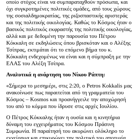
οποίο στόχος είναι να συμπαραταχθούν πρόσωπα, και
όχι συγκροτημένες πολιτικές ομάδες, από τους χώρους
της σοσιαλδημοκρατίας, της ριζοσπαστικής αριστεράς
και της πολιτικής οικολογίας. Καθώς το Κόσμος ήταν ο
βασικός πολιτικός εκφραστής της πολιτικής οικολογίας,
αλλά και με δεδομένη την παρουσία του Πέτρου
Κόκκαλη σε εκδηλώσεις όπου βρισκόταν και ο Αλέξης
Τσίπρας, εκτιμάται ότι το επόμενο βήμα του κ.
Κόκκαλη ενδεχομένως να είναι και η σύμπραξη με την
ΕΛΑΣ του Αλέξη Τσίπρα.
Αναλυτικά η ανάρτηση του Νίκου Ράπτη:
«Σήμερα το μεσημέρι, στις 2:20, ο Petros Kokkalis μας
ανακοίνωσε πως παραιτείται από τη γραμματεία του
Κόσμος – Kosmos και προανήγγειλε την αποχώρησή
του από το κόμμα που ίδρυσε στις αρχές Ιουλίου.
Ο Πέτρος Κόκκαλης ήταν η ουσία και η κινητήρια
δύναμη του εγχειρήματος του Κόσμου Πράσινη
Συμφωνία. Η παραίτησή του ακυρώνει ολόκληρο το
εγχείρημα και επικυρώνει την πολιτική του αποτυχία.