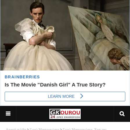
Αρχική σελίδα
Γωγώ Μαστροκώστα
Γωγώ Μαστροκώστα -Έτσι την