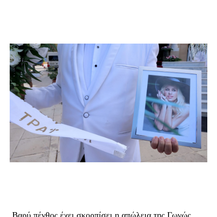
Βαρύ πένθος έχει σκορπίσει η απώλεια της Γωγώς