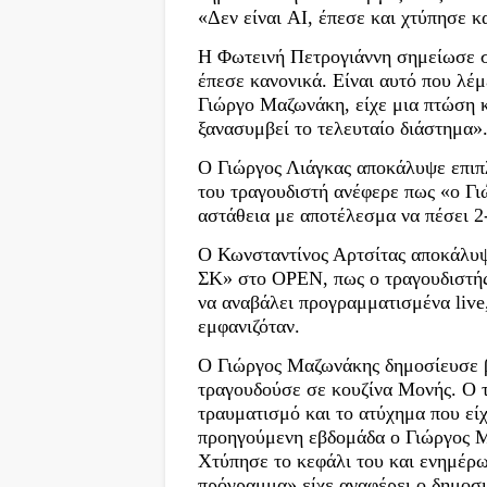
«Δεν είναι AI, έπεσε και χτύπησε κα
Η Φωτεινή Πετρογιάννη σημείωσε στ
έπεσε κανονικά. Είναι αυτό που λέμ
Γιώργο Μαζωνάκη, είχε μια πτώση κα
ξανασυμβεί το τελευταίο διάστημα»
Ο Γιώργος Λιάγκας αποκάλυψε επιπ
του τραγουδιστή ανέφερε πως «ο Γι
αστάθεια με αποτέλεσμα να πέσει 2
Ο Κωνσταντίνος Αρτσίτας αποκάλυψ
ΣΚ» στο OPEN, πως ο τραγουδιστής 
να αναβάλει προγραμματισμένα live
εμφανιζόταν.
Ο Γιώργος Μαζωνάκης δημοσίευσε βί
τραγουδούσε σε κουζίνα Μονής. Ο τ
τραυματισμό και το ατύχημα που εί
προηγούμενη εβδομάδα ο Γιώργος Μα
Χτύπησε το κεφάλι του και ενημέρωσ
πρόγραμμα» είχε αναφέρει ο δημοσ