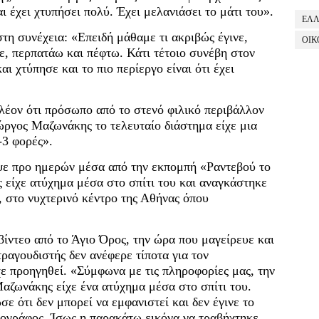
ι έχει χτυπήσει πολύ. Έχει μελανιάσει το μάτι του».
ΕΛ
η συνέχεια: «Επειδή μάθαμε τι ακριβώς έγινε,
ΟΙΚ
ε, περπατάω και πέφτω. Κάτι τέτοιο συνέβη στον
ι χτύπησε και το πιο περίεργο είναι ότι έχει
.
λέον ότι πρόσωπο από το στενό φιλικό περιβάλλον
ώργος Μαζωνάκης το τελευταίο διάστημα είχε μια
-3 φορές».
ε προ ημερών μέσα από την εκπομπή «Ραντεβού το
είχε ατύχημα μέσα στο σπίτι του και αναγκάστηκε
, στο νυχτερινό κέντρο της Αθήνας όπου
ντεο από το Άγιο Όρος, την ώρα που μαγείρευε και
ραγουδιστής δεν ανέφερε τίποτα για τον
χε προηγηθεί. «Σύμφωνα με τις πληροφορίες μας, την
ζωνάκης είχε ένα ατύχημα μέσα στο σπίτι του.
ε ότι δεν μπορεί να εμφανιστεί και δεν έγινε το
ιογράφος. Ίσως η παρακάτω εικόνα να τραβήχτηκε