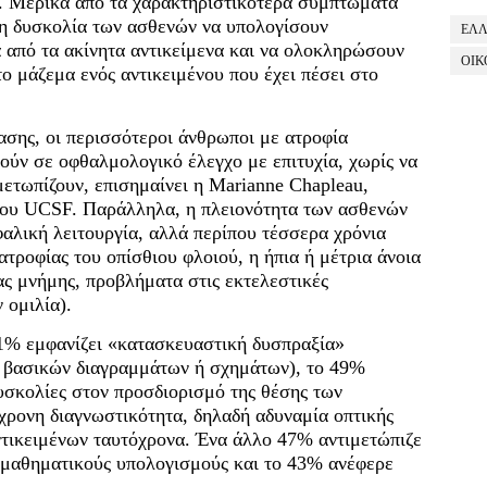
. Μερικά από τα χαρακτηριστικότερα συμπτώματα
ι η δυσκολία των ασθενών να υπολογίσουν
ΕΛ
ά από τα ακίνητα αντικείμενα και να ολοκληρώσουν
ΟΙΚ
ο μάζεμα ενός αντικειμένου που έχει πέσει στο
σης, οι περισσότεροι άνθρωποι με ατροφία
ούν σε οφθαλμολογικό έλεγχο με επιτυχία, χωρίς να
ετωπίζουν, επισημαίνει η Marianne Chapleau,
του UCSF. Παράλληλα, η πλειονότητα των ασθενών
φαλική λειτουργία, αλλά περίπου τέσσερα χρόνια
τροφίας του οπίσθιου φλοιού, η ήπια ή μέτρια άνοια
ς μνήμης, προβλήματα στις εκτελεστικές
 ομιλία).
61% εμφανίζει «κατασκευαστική δυσπραξία»
ς βασικών διαγραμμάτων ή σχημάτων), το 49%
υσκολίες στον προσδιορισμό της θέσης των
όχρονη διαγνωστικότητα, δηλαδή αδυναμία οπτικής
ντικειμένων ταυτόχρονα. Ένα άλλο 47% αντιμετώπιζε
 μαθηματικούς υπολογισμούς και το 43% ανέφερε