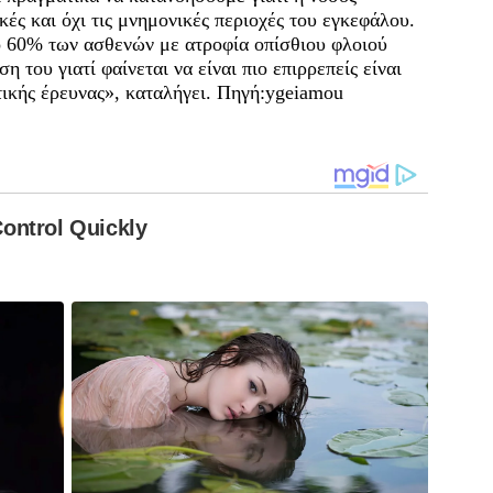
κές και όχι τις μνημονικές περιοχές του εγκεφάλου.
το 60% των ασθενών με ατροφία οπίσθιου φλοιού
η του γιατί φαίνεται να είναι πιο επιρρεπείς είναι
τικής έρευνας», καταλήγει. Πηγή:ygeiamou