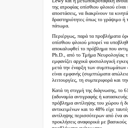
Lewy και η μετωποκροταφική άνοια
της ατροφίας οπίσθιου φλοιού είνα
αποστάσεις, να διακρίνουν τα κινητ
δραστηριότητες όπως το γράψιμο ή τ
πάτωμα.
Περιέργως, παρά τα προβλήματα όρα
οπίσθιου φλοιού μπορεί να υποβληθ
αποκαλυφθεί το πρόβλημα που αντιμ
Ph.D., από το Τμήμα Νευρολογίας 
εμφανίζει αρχικά φυσιολογική εγκε
μετά την έναρξη των συμπτωμάτων α
είναι εμφανής (συμπτώματα απώλεια
λειτουργίες, τη συμπεριφορά και την
Κατά τη στιγμή της διάγνωσης, το 
(αδυναμία αντιγραφής ή κατασκευή
πρόβλημα αντίληψης του χώρου ή δ
αντικειμένων και το 48% είχε ταυτ
αντίληψης περισσότερων από ένα α
προκλήσεις αναφορικά με βασικούς
προβλήματα ανάγνωσης.