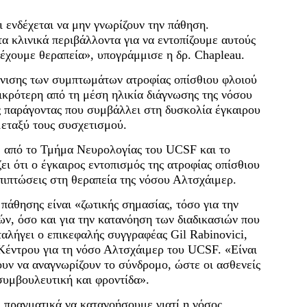
 ενδέχεται να μην γνωρίζουν την πάθηση.
α κλινικά περιβάλλοντα για να εντοπίζουμε αυτούς
ρέχουμε θεραπεία», υπογράμμισε η δρ. Chapleau.
άνισης των συμπτωμάτων ατροφίας οπίσθιου φλοιού
 μικρότερη από τη μέση ηλικία διάγνωσης της νόσου
ς παράγοντας που συμβάλλει στη δυσκολία έγκαιρου
εταξύ τους συσχετισμού.
, από το Τμήμα Νευρολογίας του UCSF και το
ι ότι ο έγκαιρος εντοπισμός της ατροφίας οπίσθιου
επιπτώσεις στη θεραπεία της νόσου Αλτσχάιμερ.
πάθησης είναι «ζωτικής σημασίας, τόσο για την
ν, όσο και για την κατανόηση των διαδικασιών που
αλήγει ο επικεφαλής συγγραφέας Gil Rabinovici,
Κέντρου για τη νόσο Αλτσχάιμερ του UCSF. «Είναι
ουν να αναγνωρίζουν το σύνδρομο, ώστε οι ασθενείς
συμβουλευτική και φροντίδα».
 πραγματικά να κατανοήσουμε γιατί η νόσος