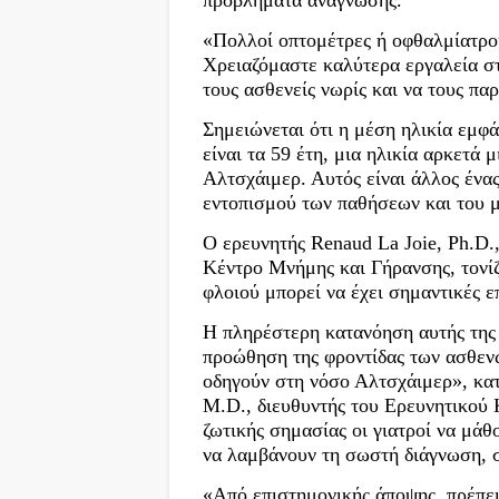
«Πολλοί οπτομέτρες ή οφθαλμίατροι
Χρειαζόμαστε καλύτερα εργαλεία στ
τους ασθενείς νωρίς και να τους πα
Σημειώνεται ότι η μέση ηλικία εμφ
είναι τα 59 έτη, μια ηλικία αρκετά
Αλτσχάιμερ. Αυτός είναι άλλος ένα
εντοπισμού των παθήσεων και του μ
Ο ερευνητής Renaud La Joie, Ph.D.
Κέντρο Μνήμης και Γήρανσης, τονίζε
φλοιού μπορεί να έχει σημαντικές 
Η πληρέστερη κατανόηση αυτής της 
προώθηση της φροντίδας των ασθενώ
οδηγούν στη νόσο Αλτσχάιμερ», κατ
M.D., διευθυντής του Ερευνητικού 
ζωτικής σημασίας οι γιατροί να μάθ
να λαμβάνουν τη σωστή διάγνωση, 
«Από επιστημονικής άποψης, πρέπει