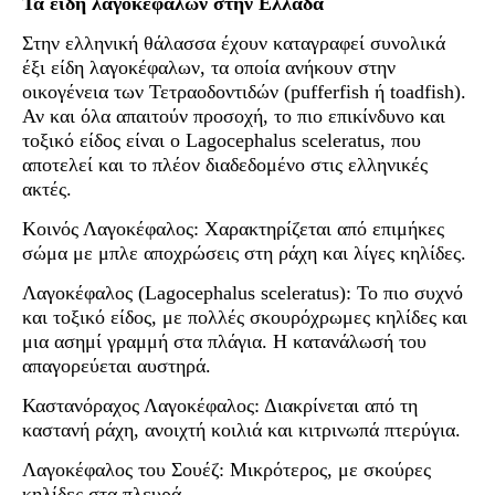
Τα είδη λαγοκέφαλων στην Ελλάδα
Στην ελληνική θάλασσα έχουν καταγραφεί συνολικά
έξι είδη λαγοκέφαλων, τα οποία ανήκουν στην
οικογένεια των Τετραοδοντιδών (pufferfish ή toadfish).
Αν και όλα απαιτούν προσοχή, το πιο επικίνδυνο και
τοξικό είδος είναι ο Lagocephalus sceleratus, που
αποτελεί και το πλέον διαδεδομένο στις ελληνικές
ακτές.
Κοινός Λαγοκέφαλος: Χαρακτηρίζεται από επιμήκες
σώμα με μπλε αποχρώσεις στη ράχη και λίγες κηλίδες.
Λαγοκέφαλος (Lagocephalus sceleratus): Το πιο συχνό
και τοξικό είδος, με πολλές σκουρόχρωμες κηλίδες και
μια ασημί γραμμή στα πλάγια. Η κατανάλωσή του
απαγορεύεται αυστηρά.
Καστανόραχος Λαγοκέφαλος: Διακρίνεται από τη
καστανή ράχη, ανοιχτή κοιλιά και κιτρινωπά πτερύγια.
Λαγοκέφαλος του Σουέζ: Μικρότερος, με σκούρες
κηλίδες στα πλευρά.