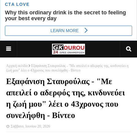
Αρχική σελίδα
Εξαφάνιση Σταυρούλας - "Με απειλεί ο αδερφός της, κινδυνεύει η
ζωή μου" λέει ο 43χρονος που συνελήφθη - Βίντεο
Εξαφάνιση Σταυρούλας - "Με
απειλεί ο αδερφός της, κινδυνεύει
η ζωή μου" λέει ο 43χρονος που
συνελήφθη - Βίντεο
Σάββατο, Ιουνίου 20, 2026