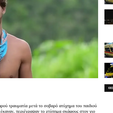
ΘΗ
αρού τραυματία μετά το σοβαρό ατύχημα του παιδιού
υ έκαναν, περιέγραψαν το χτύπημα σκάφους στον γιο