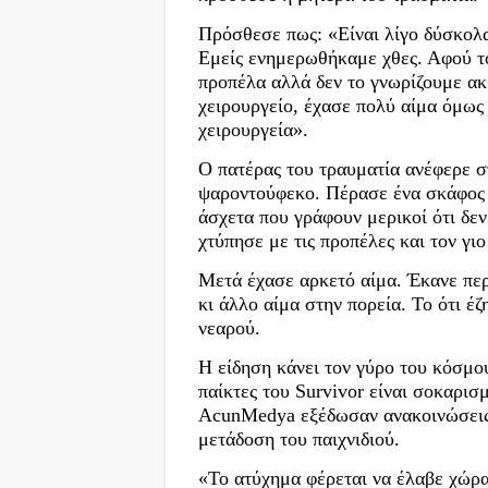
Πρόσθεσε πως: «Είναι λίγο δύσκολα
Εμείς ενημερωθήκαμε χθες. Αφού τ
προπέλα αλλά δεν το γνωρίζουμε α
χειρουργείο, έχασε πολύ αίμα όμως 
χειρουργεία».
Ο πατέρας του τραυματία ανέφερε 
ψαροντούφεκο. Πέρασε ένα σκάφος μ
άσχετα που γράφουν μερικοί ότι δεν
χτύπησε με τις προπέλες και τον γι
Μετά έχασε αρκετό αίμα. Έκανε περ
κι άλλο αίμα στην πορεία. Το ότι έ
νεαρού.
Η είδηση κάνει τον γύρο του κόσμο
παίκτες του Survivor είναι σοκαρισ
AcunMedya εξέδωσαν ανακοινώσεις μ
μετάδοση του παιχνιδιού.
«Το ατύχημα φέρεται να έλαβε χώρα