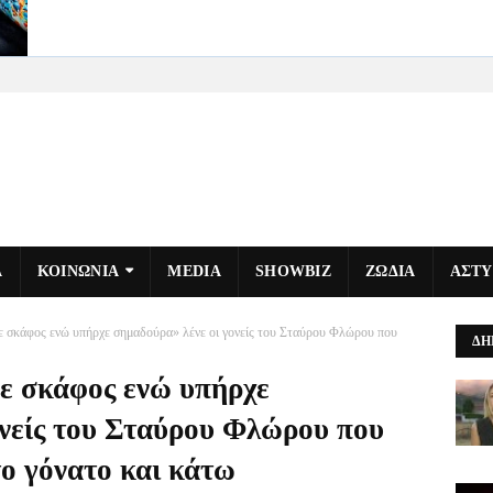
Α
ΚΟΙΝΩΝΙΑ
MEDIA
SHOWBIZ
ΖΩΔΙΑ
ΑΣΤ
σε σκάφος ενώ υπήρχε σημαδούρα» λένε οι γονείς του Σταύρου Φλώρου που
ΔΗ
σε σκάφος ενώ υπήρχε
ονείς του Σταύρου Φλώρου που
ο γόνατο και κάτω