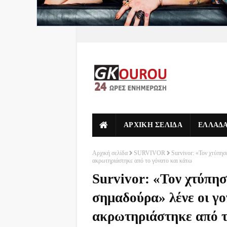
ΑΡΧΙΚΗ ΣΕΛΙΔΑ
ΕΛΛΑΔ
Αρχική σελίδα
SURVIVOR
Survivor: «Τον χτύπη
ακρωτηριάστηκε από το γόνατο και κάτω
Survivor: «Τον χτύπη
σημαδούρα» λένε οι γ
ακρωτηριάστηκε από τ