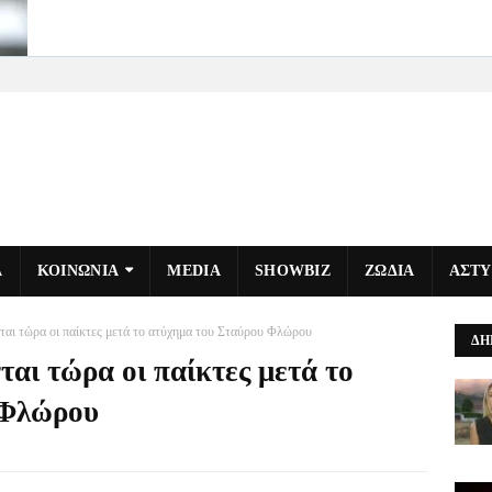
Α
ΚΟΙΝΩΝΙΑ
MEDIA
SHOWBIZ
ΖΩΔΙΑ
ΑΣΤ
νται τώρα οι παίκτες μετά το ατύχημα του Σταύρου Φλώρου
ΔΗ
ται τώρα οι παίκτες μετά το
 Φλώρου