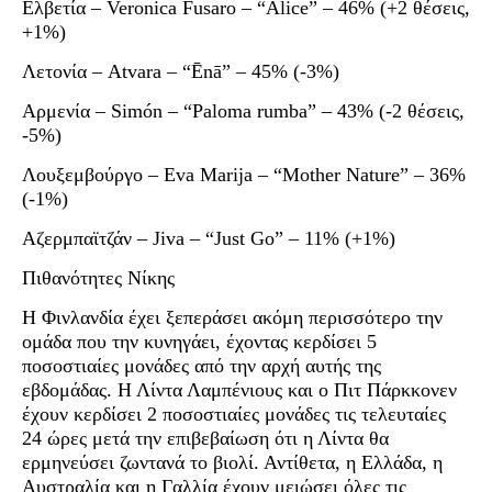
Ελβετία – Veronica Fusaro – “Alice” – 46% (+2 θέσεις,
+1%)
Λετονία – Atvara – “Ēnā” – 45% (-3%)
Αρμενία – Simón – “Paloma rumba” – 43% (-2 θέσεις,
-5%)
Λουξεμβούργο – Eva Marija – “Mother Nature” – 36%
(-1%)
Αζερμπαϊτζάν – Jiva – “Just Go” – 11% (+1%)
Πιθανότητες Νίκης
Η Φινλανδία έχει ξεπεράσει ακόμη περισσότερο την
ομάδα που την κυνηγάει, έχοντας κερδίσει 5
ποσοστιαίες μονάδες από την αρχή αυτής της
εβδομάδας. Η Λίντα Λαμπένιους και ο Πιτ Πάρκκονεν
έχουν κερδίσει 2 ποσοστιαίες μονάδες τις τελευταίες
24 ώρες μετά την επιβεβαίωση ότι η Λίντα θα
ερμηνεύσει ζωντανά το βιολί. Αντίθετα, η Ελλάδα, η
Αυστραλία και η Γαλλία έχουν μειώσει όλες τις