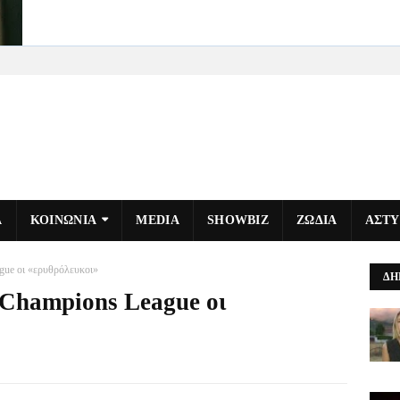
Α
ΚΟΙΝΩΝΙΑ
MEDIA
SHOWBIZ
ΖΩΔΙΑ
ΑΣΤ
gue οι «ερυθρόλευκοι»
ΔΗ
 Champions League οι