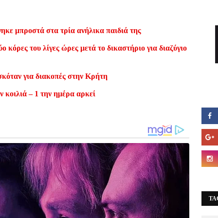
ηκε μπροστά στα τρία ανήλικα παιδιά της
ο κόρες του λίγες ώρες μετά το δικαστήριο για διαζύγιο
σκόταν για διακοπές στην Κρήτη
ν κοιλιά – 1 την ημέρα αρκεί
TA