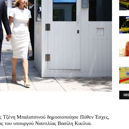
ΘΗ
ας Τζένη Μπαλατσινού δημοσιοποίησε Πόθεν Έσχες,
ς του υπουργού Ναυτιλίας Βασίλη Κικίλια.