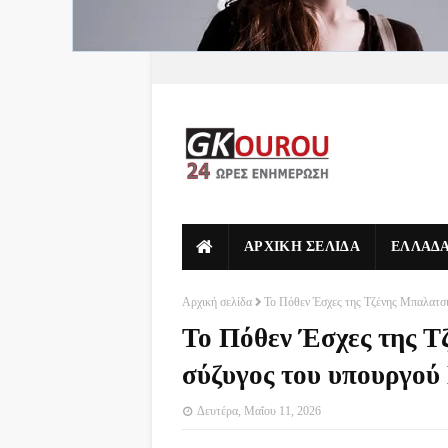
ΑΡΧΙΚΗ ΣΕΛΙΔΑ
ΕΛΛΑΔ
Αρχική σελίδα
Το Πόθεν Έσχες της Τζένης Μπαλατσι
Το Πόθεν Έσχες της Τ
σύζυγος του υπουργού
Δευτέρα, Μαΐου 11, 2026