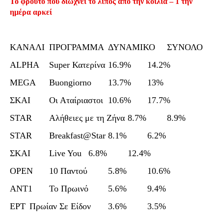
Το φρούτο που διώχνει το λίπος από την κοιλιά – 1 την
ημέρα αρκεί
ΚΑΝΑΛΙ
ΠΡΟΓΡΑΜΜΑ
ΔΥΝΑΜΙΚΟ
ΣΥΝΟΛΟ
ALPHA
Super Κατερίνα
16.9%
14.2%
MEGA
Buongiorno
13.7%
13%
ΣΚΑΙ
Οι Αταίριαστοι
10.6%
17.7%
STAR
Αλήθειες με τη Ζήνα
8.7%
8.9%
STAR
Breakfast@Star
8.1%
6.2%
ΣΚΑΙ
Live You
6.8%
12.4%
OPEN
10 Παντού
5.8%
10.6%
ANT1
Το Πρωινό
5.6%
9.4%
ΕΡΤ
Πρωίαν Σε Είδον
3.6%
3.5%