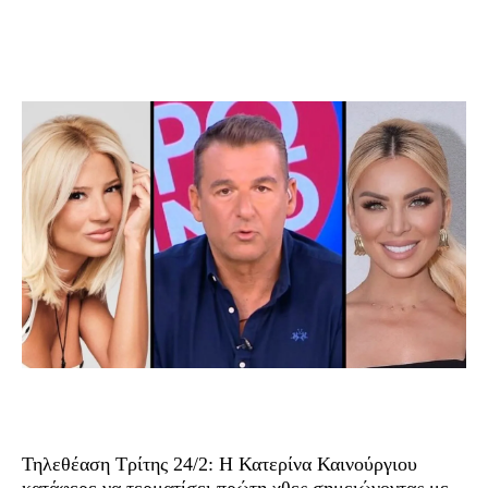
Τηλεθέαση Τρίτης 24/2: Η Κατερίνα Καινούργιου