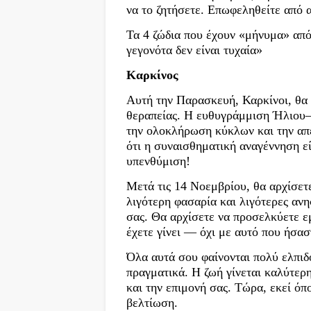
να το ζητήσετε. Επωφεληθείτε από αυ
Τα 4 ζώδια που έχουν «μήνυμα» από
γεγονότα δεν είναι τυχαία»
Καρκίνος
Αυτή την Παρασκευή, Καρκίνοι, θα 
θεραπείας. Η ευθυγράμμιση Ήλιου–Σ
την ολοκλήρωση κύκλων και την απε
ότι η συναισθηματική αναγέννηση εί
υπενθύμιση!
Μετά τις 14 Νοεμβρίου, θα αρχίσετ
λιγότερη φασαρία και λιγότερες ανη
σας. Θα αρχίσετε να προσελκύετε ε
έχετε γίνει — όχι με αυτό που ήσασ
Όλα αυτά σου φαίνονται πολύ ελπιδ
πραγματικά. Η ζωή γίνεται καλύτερη
και την επιμονή σας. Τώρα, εκεί ό
βελτίωση.