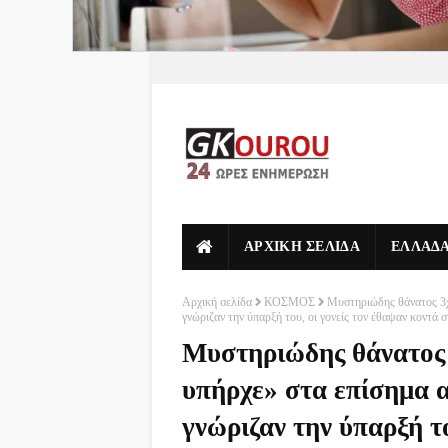
ΑΡΧΙΚΗ ΣΕΛΙΔΑ
ΕΛΛΑΔ
Αρχική σελίδα
ΚΟΣΜΟΣ
Μυστηριώδης θάνατος 3χ
γνώριζαν την ύπαρξή του, οι γονείς τον έθαψαν κοντά σ
Μυστηριώδης θάνατος 
υπήρχε» στα επίσημα α
γνώριζαν την ύπαρξή το