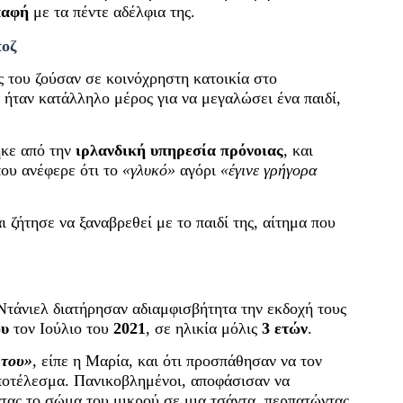
παφή
με τα πέντε αδέλφια της.
ποζ
ς του ζούσαν σε κοινόχρηστη κατοικία στο
 ήταν κατάλληλο μέρος για να μεγαλώσει ένα παιδί,
ηκε από την
ιρλανδική υπηρεσία πρόνοιας
, και
που ανέφερε ότι το
«γλυκό»
αγόρι
«έγινε γρήγορα
ι ζήτησε να ξαναβρεθεί με το παιδί της, αίτημα που
υ Ντάνιελ διατήρησαν αδιαμφισβήτητα την εκδοχή τους
ου
τον Ιούλιο του
2021
, σε ηλικία μόλις
3 ετών
.
 του»
, είπε η Μαρία, και ότι προσπάθησαν να τον
ποτέλεσμα. Πανικοβλημένοι, αποφάσισαν να
τας το σώμα του μικρού σε μια τσάντα, περπατώντας