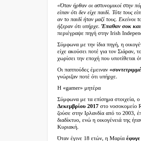
«Όταν ήρθαν οι αστυνομικοί στην πόρ
είπαν ότι δεν είχε παιδί. Τότε τους ε
αν το παιδί ήταν μαζί τους. Εκείνοι τ
ήξεραν ότι υπήρχε.
Έπαθαν σοκ και 
περιέγραψε πηγή στην Irish Indepen
Σύμφωνα με την ίδια πηγή, η οικογέ
είχε ακούσει ποτέ για τον Σιάραν, τ
χωρίσει την εποχή που υποτίθεται ό
Οι παππούδες έμειναν
«συντετριμμέ
γνώριζαν ποτέ ότι υπήρχε.
Η «gamer» μητέρα
Σύμφωνα με τα επίσημα στοιχεία, 
Δεκεμβρίου 2017
στο νοσοκομείο R
ζούσε στην Ιρλανδία από το 2003, έ
διαδίκτυο, ενώ η οικογένειά της ήτ
Κυριακή.
Όταν έγινε 18 ετών, η Μαρία
έφυγε