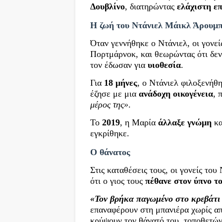
Δουβλίνο
, διατηρώντας
ελάχιστη ε
Η ζωή του Ντάνιελ Μάικλ Άρουμ
Όταν γεννήθηκε ο Ντάνιελ, οι γονεί
Πορτμάρνοκ, και θεωρώντας ότι δεν
τον έδωσαν για
υιοθεσία
.
Για
18 μήνες
, ο Ντάνιελ φιλοξενήθ
έζησε με μια
ανάδοχη οικογένεια
, 
μέρος της»
.
Το
2019
, η Μαρία
άλλαξε γνώμη
κα
εγκρίθηκε.
Ο θάνατος
Στις καταθέσεις τους, οι γονείς το
ότι ο γιος τους
πέθανε στον ύπνο τ
«Τον βρήκα παγωμένο στο κρεβάτι
επαναφέρουν στη μπανιέρα χωρίς α
κρύψουν τον θάνατό του, τοποθετών