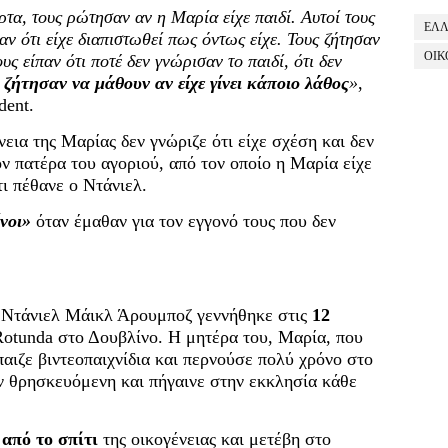
τα, τους ρώτησαν αν η Μαρία είχε παιδί. Αυτοί τους
ΕΛ
ίπαν ότι είχε διαπιστωθεί πως όντως είχε. Τους ζήτησαν
ΟΙΚ
ους είπαν ότι ποτέ δεν γνώρισαν το παιδί, ότι δεν
ζήτησαν να μάθουν αν είχε γίνει κάποιο λάθος
»
,
dent.
νεια της Μαρίας δεν γνώριζε ότι είχε σχέση και δεν
ον πατέρα του αγοριού, από τον οποίο η Μαρία είχε
τι πέθανε ο Ντάνιελ.
νοι»
όταν έμαθαν για τον εγγονό τους που δεν
ο Ντάνιελ Μάικλ Άρουμποζ γεννήθηκε στις
12
otunda στο Δουβλίνο. Η μητέρα του, Μαρία, που
παιζε βιντεοπαιχνίδια και περνούσε πολύ χρόνο στο
αν θρησκευόμενη και πήγαινε στην εκκλησία κάθε
 από το σπίτι
της οικογένειας και μετέβη στο