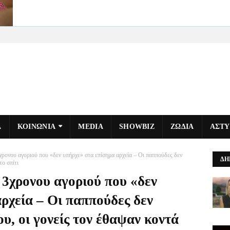
Α
ΚΟΙΝΩΝΙΑ
MEDIA
SHOWBIZ
ΖΩΔΙΑ
ΑΣΤ
ρονου αγοριού που «δεν υπήρχε» στα επίσημα αρχεία – Οι παππούδες δεν
ΔΗ
το σπίτι
3χρονου αγοριού που «δεν
ρχεία – Οι παππούδες δεν
υ, οι γονείς τον έθαψαν κοντά