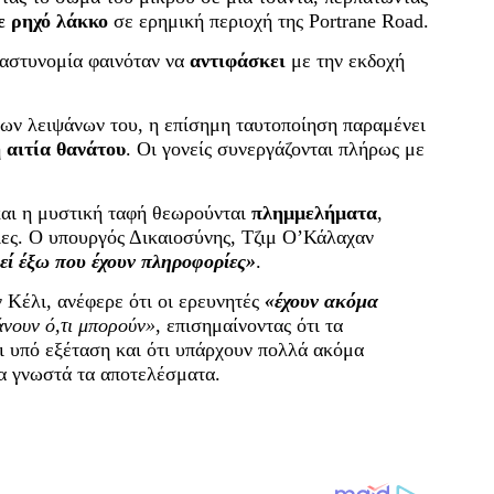
ε ρηχό λάκκο
σε ερημική περιοχή της Portrane Road.
 αστυνομία φαινόταν να
αντιφάσκει
με την εκδοχή
ων λειψάνων του, η επίσημη ταυτοποίηση παραμένει
η αιτία θανάτου
. Οι γονείς συνεργάζονται πλήρως με
και η μυστική ταφή θεωρούνται
πλημμελήματα
,
ίες. Ο υπουργός Δικαιοσύνης, Τζιμ Ο’Κάλαχαν
εί έξω που έχουν πληροφορίες»
.
ν Κέλι, ανέφερε ότι οι ερευνητές
«έχουν ακόμα
νουν ό,τι μπορούν»
, επισημαίνοντας ότι τα
ι υπό εξέταση και ότι υπάρχουν πολλά ακόμα
ια γνωστά τα αποτελέσματα.