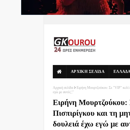
ΑΡΧΙΚΗ ΣΕΛΙΔΑ
ΕΛΛΑΔ
Αρχική σελίδα
Ειρήνη Μουρτζούκου: Σε "VIP" κελί δ
εγώ με αυτές';"
Ειρήνη Μουρτζούκου: 
Πισπιρίγκου και τη μη
δουλειά έχω εγώ με αυ