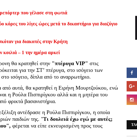
ρεπόρτερ που γέλασε στη φωτιά
ο κόρες του λίγες ώρες μετά το δικαστήριο για διαζύγιο
σκόταν για διακοπές στην Κρήτη
ν κοιλιά – 1 την ημέρα αρκεί
ρονη θα κρατηθεί στην
"πτέρυγα VIP"
στις
κειται για την ΣΤ’ πτέρυγα, στο ισόγειο των
στο ισόγειο, δίπλα από το αναρρωτήριο.
να από αυτά, θα κρατηθεί η Ειρήνη Μουρτζούκου, ενώ
ίναι η Ρούλα Πισπιρίγκου αλλά και η μητέρα του
πό φρικτά βασανιστήρια.
εξέλιξη αντέδρασε η Ρούλα Πισπιρίγκου, η οποία
ριών παιδιών της. "
Τι δουλειά έχω εγώ με αυτές;
μου",
φέρεται να είπε εκνευρισμένη προς τους
TA