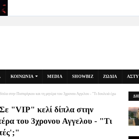
Α
ΚΟΙΝΩΝΙΑ
MEDIA
SHOWBIZ
ΖΩΔΙΑ
ΑΣΤ
ίπλα στην Πισπιρίγκου και τη μητέρα του 3χρονου Αγγελου - "Τι δουλειά έχω
ΔΗ
Σε "VIP" κελί δίπλα στην
τέρα του 3χρονου Αγγελου - "Τι
τές';"