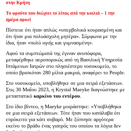
στην Κρήτη
Το φρούτο που διώχνει το λίπος από την κοιλιά – 1 την
ημέρα αρκεί
Πίστευε ότι ήταν απλώς «υπερβολικά κουρασμένη και
ότι ήταν μια πολυάσχολη μητέρα». Σύμφωνα με την
ίδια, ήταν «πολύ υγιής και γυμνασμένη».
Αφού τα συμπτώματά της έγιναν ανυπόφορα,
μεταφέρθηκε αεροπορικώς από τη Βασιλική Υπηρεσία
Ιπτάμενων Ιατρών στο πλησιέστερο νοσοκομείο, το
οποίο βρισκόταν 280 μίλια μακριά, αναφέρει το People.
Στο νοσοκομείο, υποβλήθηκε σε μια σειρά εξετάσεων.
Στις 30 Μαΐου 2023, η Krystal Maeyke διαγνώστηκε με
μεταστατικό
καρκίνο του εντέρου
.
Στο ίδιο βίντεο, η Maeyke μοιράστηκε: «Υποβλήθηκα
σε μια σειρά εξετάσεων. Τότε ήταν που κατάλαβα ότι
επρόκειτο για κάτι σοβαρό. Με ξύπνησε αργότερα
εκείνο το βράδυ ένας γιατρός του οποίου τα λόγια δεν