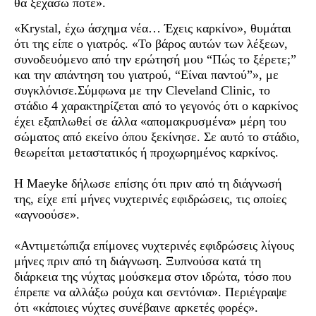
θα ξεχάσω ποτέ».
«Krystal, έχω άσχημα νέα… Έχεις καρκίνο», θυμάται
ότι της είπε ο γιατρός. «Το βάρος αυτών των λέξεων,
συνοδευόμενο από την ερώτησή μου “Πώς το ξέρετε;”
και την απάντηση του γιατρού, “Είναι παντού”», με
συγκλόνισε.Σύμφωνα με την Cleveland Clinic, το
στάδιο 4 χαρακτηρίζεται από το γεγονός ότι ο καρκίνος
έχει εξαπλωθεί σε άλλα «απομακρυσμένα» μέρη του
σώματος από εκείνο όπου ξεκίνησε. Σε αυτό το στάδιο,
θεωρείται μεταστατικός ή προχωρημένος καρκίνος.
Η Maeyke δήλωσε επίσης ότι πριν από τη διάγνωσή
της, είχε επί μήνες νυχτερινές εφιδρώσεις, τις οποίες
«αγνοούσε».
«Αντιμετώπιζα επίμονες νυχτερινές εφιδρώσεις λίγους
μήνες πριν από τη διάγνωση. Ξυπνούσα κατά τη
διάρκεια της νύχτας μούσκεμα στον ιδρώτα, τόσο που
έπρεπε να αλλάξω ρούχα και σεντόνια». Περιέγραψε
ότι «κάποιες νύχτες συνέβαινε αρκετές φορές».