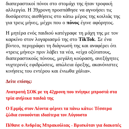
διαπεραστικοί πόνοι στο στομάχι της ήταν τροφική
αλλεργία. Η 39χρονη προσπάθησε να αγνοήσει τις
δυσάρεστες αισθήσεις στο κάτω μέρος της κοιλιάς της
για τρεις μήνες, μέχρι που ο
πόνος
έγινε αφόρητος.
Η μητέρα ενός παιδιού κατέγραφε τη μάχη της με τον
καρκίνο στον λογαριασμό της στο
TikTok
. Σε ένα
βίντεο, περιγράφει τη διάγνωσή της και αναφέρει ότι
«τρεις μήνες» πριν λάβει τα νέα, «είχα οξύτατους,
διαπεραστικούς πόνους, μεγάλη κούραση, ανεξήγητες
νυχτερινές εφιδρώσεις, απώλεια όρεξης, ακανόνιστες
κινήσεις του εντέρου και ένιωθα χάλια».
Δείτε επίσης:
Ανατροπή ΣΟΚ με τη 42χρονη που πνίγηκε μπροστά στα
τρία ανήλικα παιδιά της
Ο Ερμής στον Λέοντα φέρνει τα πάνω κάτω: Τέσσερα
ζώδια ευνοούνται ιδιαίτερα τον Αύγουστο
Πέθανε ο Ανδρέας Μπρακούλιας - Βρισκόταν για διακοπές