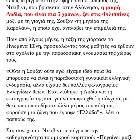
Όπως περιγράφει στην εφημερίδα ο παππούς της,
Ντέιβιντ, που βρίσκεται στην Αλόννησο,
η μικρή
Λυδία, που είναι πια 5 χρονών, ζει στις Φιλιππίνες
μαζί με τη γιαγιά της, Σούζαν -τη μητέρα της
Καρολάιν-, η οποία έχει αναλάβει την επιμέλειά της.
Πριν από λίγους μήνες, η τάξη της γιόρτασε τα
Ηνωμένα Έθνη, προσκαλώντας τους μαθητές να έρθουν
στο σχολείο με την παραδοσιακή ενδυμασία της χώρας
τους.
«Ούτε η Σούζαν ούτε εγώ είχαμε ιδέα ποια θα
μπορούσε να είναι η παραδοσιακή γυναικεία ελληνική
ενδυμασία, αλλά είχαμε δει πολλές φωτογραφίες
Ελληνίδων θεών. Έτσι ντύθηκε η Λυδία για τη
φωτογραφία της και, για να αποφευχθεί η σύγχυση με
θεές από οποιοδήποτε άλλο μέρος του κόσμου,
φορούσε μια ζώνη που έγραφε “Ελλάδα”», λέει ο
παππούς της.
Στη συνέχεια ο Ντέιβιντ περιέγραψε την
καθημερινότητα του μικρού κοριτσιού: «Πηγαίνει μαζί