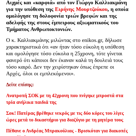
Αιχμές και «καρφιά» από τον Γιώργο Καλλιακμάνη
για την υπόθεση της
Ειρήνης Μουρτζούκου
, η οποία
ομολόγησε τη δολοφονία τριών βρεφών και της
αδελφής της στους έμπειρους αξιωματικούς του
Τμήματος Ανθρωποκτονιών.
Ο κ. Καλλιακμάνης μιλώντας στο enikos.gr, δήλωσε
χαρακτηριστικά ότι «αν ήταν τόσο εύκολη η υπόθεση
και ομολόγησε τόσο εύκολα η 25χρονη, τότε γίνεται
φανερό ότι κάποιοι δεν έκαναν καλά τη δουλειά τους
τόσο καιρό. Δεν την χειρίστηκαν όπως έπρεπε οι
Αρχές, όλοι οι εμπλεκόμενοι».
Δείτε επίσης:
Ανατροπή ΣΟΚ με τη 42χρονη που πνίγηκε μπροστά στα
τρία ανήλικα παιδιά της
Σοκ! Πατέρας βρέθηκε νεκρός με τις δύο κόρες του λίγες
ώρες μετά το δικαστήριο για διαζύγιο με τη μητέρα τους
Πέθανε ο Ανδρέας Μπρακούλιας - Βρισκόταν για διακοπές