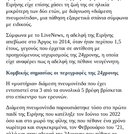
Ειρήνης είχε επίσης χάσει τη ζωή της σε ηλικία
μικρότερη των δύο ετών, με διάγνωση «διάμεση
πνευμονίτιδα», μια πάθηση εξαιρετικά σπάνια σύμφωνα
με ειδικούς.
Σύμφωνα με το LiveNews, η αδελφή της Ειρήνης
απεβίωσε στο Άργος το 2014, όταν ήταν περίπου 1,5
έτους, γεγονός που έρχεται σε αντίθεση με
προηγούμενους ισχυρισμούς της 24χρονης, η οποία
είχε αναφέρει πως η αδελφή της πέθανε νεογέννητη.
Κομβικής σημασίας οι περιγραφές της 24χρονης
Η «μυστήρια» διάμεση πνευμονίτιδα που έχει
εντοπιστεί στα 3 από τα συνολικά 5 βρέφη βρίσκεται
στο επίκεντρο των ερευνών.
Διάμεση πνευμονίτιδα παρουσιάστηκε τόσο στο πρώτο
παιδί της Ειρήνης που κατέληξε τον Ιούνιο του 2022
όσο και στο μωρό της φίλης της που πέθανε ένα χρόνο
νωρίτερα και συγκεκριμένα, τον Φεβρουάριο του ’21,
αλλά και στην αδερφή της 24χρονης που πέθανε το