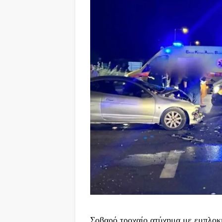
Σοβαρό τροχαίο ατύχημα με εμπλοκ