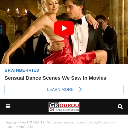
Αρχική σελίδα
ΖΩΔΙΑ
Η Νέα Σελήνη φέρνει ανανέωση: Δύο ζώδια αφήνουν
πίσω την κακή τύχη