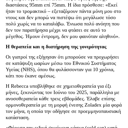
διαστάσεις 95mm επί 75mm. Η ίδια πρόσθεσε: «Εκεί
ήταν το τρομακτικό – εξεταζόμουν πάντα μόνη μου στο
ντους και δεν μπορώ να πιστέψω ότι μεγάλωσε τόσο
πολύ χωρίς να το καταλάβω. Ένιωσα πολύ ανόητη που
δεν τον παρατήρησα μέχρι να φτάσει σε αυτό το
μέγεθος. Ήμουν έντρομη, δεν μου φαινόταν αληθινό».
Η θεραπεία και η διατήρηση της γονιμότητας
Οι γιατροί της εξήγησαν ότι μπορούσε να προχωρήσει
σε κατάψυξη ωαρίων μέσω του Εθνικού Συστήματος
Υγείας (NHS), όπου θα φυλάσσονταν για 10 χρόνια,
κάτι που έκανε αμέσως.
Η Rebecca υποβλήθηκε σε χημειοθεραπεία για έξι
μήνες, ξεκινώντας τον Ιούνιο του 2025, παράλληλα με
ανοσοθεραπεία κάθε τρεις εβδομάδες. Έλαβε επίσης
ορμονοθεραπεία με τη μορφή ένεσης Zoladex μία φορά
τον μήνα, η οποία την οδήγησε σε προεμμηνοπαυσιακή
κατάσταση.
«Φόρεσα την ειδική ψυχόμενη κάσκα (cold cap) κατά