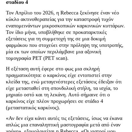
σταδίου 4
Τον Απρίλιο του 2026, η Rebecca ξεκίνησε έναν νέο
κύκλο ακτινοθεραπείας για την καταστροφή τυχόν
εναπομεινάντων μικροσκοπικών καρκινικών κυττάρων.
Τον ίδιο μήνα, υποβλήθηκε σε προκαταρκτικές
εξετάσεις για τη συμμετοχή της σε μια δοκιμή
φαρμάκου που στοχεύει στην πρόληψη της υποτροπής,
μία εκ των οποίων περιλάμβανε μια αξονική
τομογραφία PET (PET scan).
Η εξέταση αυτή έφερε στο φως μια σκληρή
πραγματικότητα: ο καρκίνος είχε εντοπιστεί στην
κλείδα της, ενώ μεταγενέστερες εξετάσεις έδειξαν ότι
είχε μετασταθεί στη σπονδυλική στήλη, τα ισχία, το
μηριαίο οστό και τη λεκάνη. Αυτό σήμαινε ότι ο
καρκίνος είχε πλέον προχωρήσει σε στάδιο 4
(μεταστατικός καρκίνος).
«Αν δεν είχα κάνει αυτές τις εξετάσεις, ίσως να έκανα
απλώς μια επαναληπτική μαστογραφία μετά από έναν
χρόνο», εξομολογείται η Rebecca. «Οι γιατροί μου