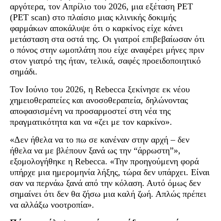
αργότερα, τον Απρίλιο του 2026, μια εξέταση PET
(PET scan) στο πλαίσιο μιας κλινικής δοκιμής
φαρμάκων αποκάλυψε ότι ο καρκίνος είχε κάνει
μετάσταση στα οστά της. Οι γιατροί επιβεβαίωσαν ότι
ο πόνος στην ωμοπλάτη που είχε αναφέρει μήνες πριν
στον γιατρό της ήταν, τελικά, σαφές προειδοποιητικό
σημάδι.
Τον Ιούνιο του 2026, η Rebecca ξεκίνησε εκ νέου
χημειοθεραπείες και ανοσοθεραπεία, δηλώνοντας
αποφασισμένη να προσαρμοστεί στη νέα της
πραγματικότητα και να «ζει με τον καρκίνο».
«Δεν ήθελα να το πω σε κανέναν στην αρχή – δεν
ήθελα να με βλέπουν ξανά ως την “άρρωστη”»,
εξομολογήθηκε η Rebecca. «Την προηγούμενη φορά
υπήρχε μια ημερομηνία λήξης, τώρα δεν υπάρχει. Είναι
σαν να περνάω ξανά από την κόλαση. Αυτό όμως δεν
σημαίνει ότι δεν θα ζήσω μια καλή ζωή. Απλώς πρέπει
να αλλάξω νοοτροπία».