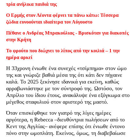
τρία ανήλικα παιδιά της
Ο Ερμής στον Λέοντα φέρνει τα πάνω κάτω: Τέσσερα
ζώδια ευνοούνται ιδιαίτερα τον Αύγουστο
Πέθανε ο Ανδρέας Μπρακούλιας - Βρισκόταν για διακοπές
στην Κρήτη
Το φρούτο που διώχνει το λίπος από την κοιλιά – 1 την
ημέρα αρκεί
Η 33χρονη ένιωθε ένα συνεχές «τσίμπημα» στον ώμο
της και γνώριζε βαθιά μέσα της ότι κάτι δεν πήγαινε
καλά. Το 2025 ξεκίνησε ιδανικά για εκείνη, καθώς
αρραβωνιάστηκε με τον σύντροφό της. Ωστόσο, τον
Απρίλιο του ίδιου έτους, ανακάλυψε ένα εξόγκωμα στο
μέγεθος σταφυλιού στον αριστερό της μαστό.
Όταν επισκέφθηκε τον γιατρό της λίγες ημέρες
αργότερα, η Rebecca –διευθύντρια πωλήσεων από το
Κεντ της Αγγλίας– ανέφερε επίσης ότι ένιωθε έντονο
πόνο στην ωμοπλάτη. Εκείνος, όμως, τη διαβεβαίωσε