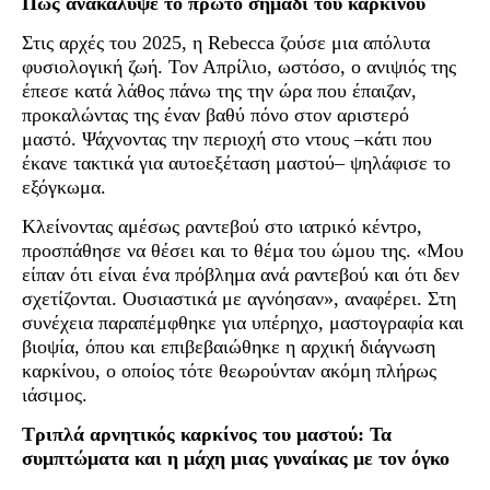
Πώς ανακάλυψε το πρώτο σημάδι του καρκίνου
Στις αρχές του 2025, η Rebecca ζούσε μια απόλυτα
φυσιολογική ζωή. Τον Απρίλιο, ωστόσο, ο ανιψιός της
έπεσε κατά λάθος πάνω της την ώρα που έπαιζαν,
προκαλώντας της έναν βαθύ πόνο στον αριστερό
μαστό. Ψάχνοντας την περιοχή στο ντους –κάτι που
έκανε τακτικά για αυτοεξέταση μαστού– ψηλάφισε το
εξόγκωμα.
Κλείνοντας αμέσως ραντεβού στο ιατρικό κέντρο,
προσπάθησε να θέσει και το θέμα του ώμου της. «Μου
είπαν ότι είναι ένα πρόβλημα ανά ραντεβού και ότι δεν
σχετίζονται. Ουσιαστικά με αγνόησαν», αναφέρει. Στη
συνέχεια παραπέμφθηκε για υπέρηχο, μαστογραφία και
βιοψία, όπου και επιβεβαιώθηκε η αρχική διάγνωση
καρκίνου, ο οποίος τότε θεωρούνταν ακόμη πλήρως
ιάσιμος.
Τριπλά αρνητικός καρκίνος του μαστού: Τα
συμπτώματα και η μάχη μιας γυναίκας με τον όγκο