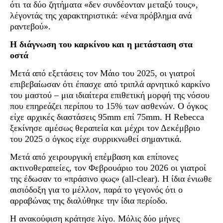
ότι τα δύο ζητήματα «δεν συνδέονταν μεταξύ τους»,
λέγοντάς της χαρακτηριστικά: «ένα πρόβλημα ανά
ραντεβού».
Η διάγνωση του καρκίνου και η μετάσταση στα
οστά
Μετά από εξετάσεις τον Μάιο του 2025, οι γιατροί
επιβεβαίωσαν ότι έπασχε από τριπλά αρνητικό καρκίνο
του μαστού – μια ιδιαίτερα επιθετική μορφή της νόσου
που επηρεάζει περίπου το 15% των ασθενών. Ο όγκος
είχε αρχικές διαστάσεις 95mm επί 75mm. Η Rebecca
ξεκίνησε αμέσως θεραπεία και μέχρι τον Δεκέμβριο
του 2025 ο όγκος είχε συρρικνωθεί σημαντικά.
Μετά από χειρουργική επέμβαση και επίπονες
ακτινοθεραπείες, τον Φεβρουάριο του 2026 οι γιατροί
της έδωσαν το «πράσινο φως» (all-clear). Η ίδια ένιωθε
αισιόδοξη για το μέλλον, παρά το γεγονός ότι ο
αρραβώνας της διαλύθηκε την ίδια περίοδο.
Η ανακούφιση κράτησε λίγο. Μόλις δύο μήνες