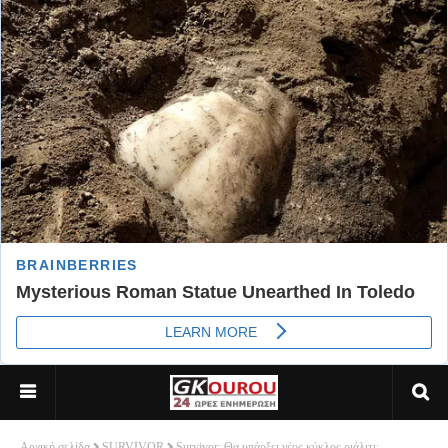
Αρχική σελίδα
SURVIVOR
Survivor: Θα υπάρξει νέος κύκλος ριάλιτι;