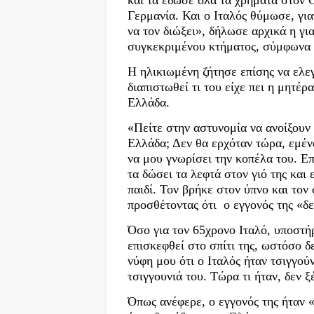
και τα έδωσε όλα τα χρήματα στον Ο
Γερμανία. Και ο Ιταλός θύμωσε, για
να τον διώξει», δήλωσε αρχικά η γ
συγκεκριμένου κτήματος, σύμφωνα μ
Η ηλικιωμένη ζήτησε επίσης να ελε
διαπιστωθεί τι του είχε πει η μητέρ
Ελλάδα.
«Πείτε στην αστυνομία να ανοίξουν 
Ελλάδα; Δεν θα ερχόταν τώρα, εμένα
να μου γνωρίσει την κοπέλα του. Επ
τα δώσει τα λεφτά στον γιό της και 
παιδί. Τον βρήκε στον ύπνο και τον 
προσθέτοντας ότι ο εγγονός της «δε
Όσο για τον 65χρονο Ιταλό, υποστήρι
επισκεφθεί στο σπίτι της, ωστόσο 
νύφη μου ότι ο Ιταλός ήταν τσιγγού
τσιγγουνιά του. Τώρα τι ήταν, δεν 
Όπως ανέφερε, ο εγγονός της ήταν 