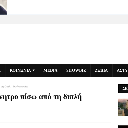
Α
ΚΟΙΝΩΝΙΑ
MEDIA
SHOWBIZ
ΖΩΔΙΑ
ΑΣΤ
ό τη διπλή δολοφονία
ΔΗ
ίνητρο πίσω από τη διπλή