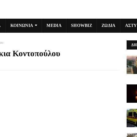
Α
ΚΟΙΝΩΝΙΑ
MEDIA
SHOWBIZ
ΖΩΔΙΑ
ΑΣΤ
ου
ΔΗ
κια Κοντοπούλου