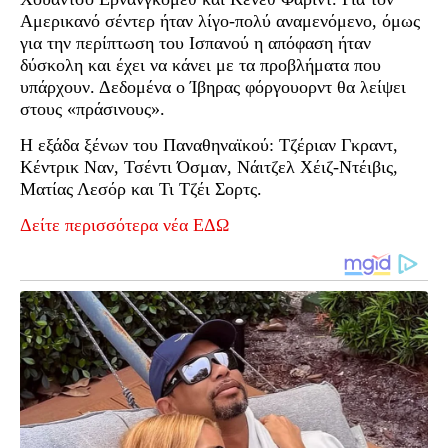
Αμερικανό σέντερ ήταν λίγο-πολύ αναμενόμενο, όμως
για την περίπτωση του Ισπανού η απόφαση ήταν
δύσκολη και έχει να κάνει με τα προβλήματα που
υπάρχουν. Δεδομένα ο Ίβηρας φόργουορντ θα λείψει
στους «πράσινους».
Η εξάδα ξένων του Παναθηναϊκού: Τζέριαν Γκραντ,
Κέντρικ Ναν, Τσέντι Όσμαν, Νάιτζελ Χέιζ-Ντέιβις,
Ματίας Λεσόρ και Τι Τζέι Σορτς.
Δείτε περισσότερα νέα ΕΔΩ