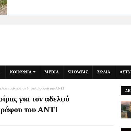
Α
ΚΟΙΝΩΝΙΑ
MEDIA
SHOWBIZ
ΖΩΔΙΑ
ΑΣΤ
 αδελφό πασίγνωστου δημοσιογράφου του ΑΝΤ1
ΔΗ
οίρας για τον αδελφό
γράφου του ΑΝΤ1