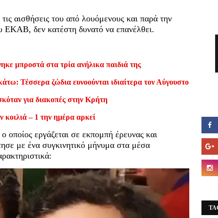
 τις αισθήσεις του από λουόμενους και παρά την
 ΕΚΑΒ, δεν κατέστη δυνατό να επανέλθει.
ηκε μπροστά στα τρία ανήλικα παιδιά της
κάτω: Τέσσερα ζώδια ευνοούνται ιδιαίτερα τον Αύγουστο
σκόταν για διακοπές στην Κρήτη
ν κοιλιά – 1 την ημέρα αρκεί
 ο οποίος εργάζεται σε εκπομπή έρευνας και
τησε με ένα συγκινητικό μήνυμα στα μέσα
αρακτηριστικά:
TA