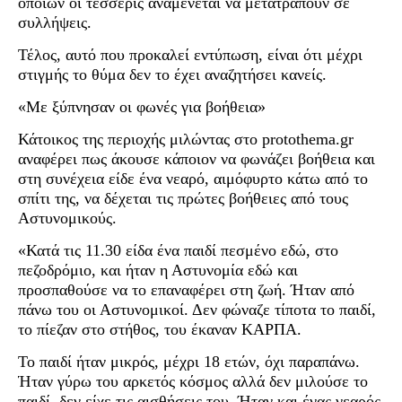
οποίων οι τέσσερις αναμένεται να μετατραπούν σε
συλλήψεις.
Τέλος, αυτό που προκαλεί εντύπωση, είναι ότι μέχρι
στιγμής το θύμα δεν το έχει αναζητήσει κανείς.
«Με ξύπνησαν οι φωνές για βοήθεια»
Κάτοικος της περιοχής μιλώντας στο protothema.gr
αναφέρει πως άκουσε κάποιον να φωνάζει βοήθεια και
στη συνέχεια είδε ένα νεαρό, αιμόφυρτο κάτω από το
σπίτι της, να δέχεται τις πρώτες βοήθειες από τους
Αστυνομικούς.
«Κατά τις 11.30 είδα ένα παιδί πεσμένο εδώ, στο
πεζοδρόμιο, και ήταν η Αστυνομία εδώ και
προσπαθούσε να το επαναφέρει στη ζωή. Ήταν από
πάνω του οι Αστυνομικοί. Δεν φώναζε τίποτα το παιδί,
το πίεζαν στο στήθος, του έκαναν ΚΑΡΠΑ.
Το παιδί ήταν μικρός, μέχρι 18 ετών, όχι παραπάνω.
Ήταν γύρω του αρκετός κόσμος αλλά δεν μιλούσε το
παιδί, δεν είχε τις αισθήσεις του. Ήταν και ένας νεαρός