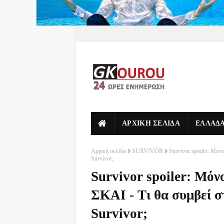
ΑΡΧΙΚΗ ΣΕΛΙΔΑ
ΕΛΛΑΔ
Αρχική σελίδα
SURVIVOR
Survivor spoiler: Μόν
Survivor;
Survivor spoiler: Μόν
ΣΚΑΙ - Τι θα συμβεί σ
Survivor;