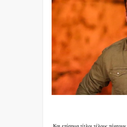
Και επίσημα τίτλοι τέλους πέφτουν α