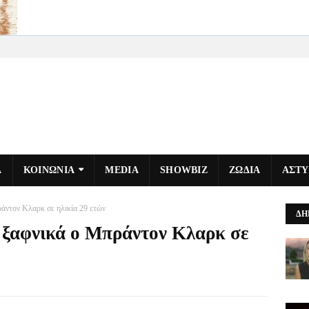
Α
ΚΟΙΝΩΝΙΑ
MEDIA
SHOWBIZ
ΖΩΔΙΑ
ΑΣΤ
άντον Κλαρκ σε ηλικία 29 ετών
ΔΗ
 ξαφνικά ο Μπράντον Κλαρκ σε