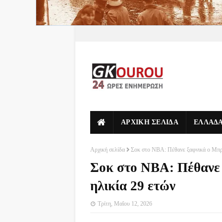
ΑΡΧΙΚΗ ΣΕΛΙΔΑ
ΕΛΛΑΔ
Αρχική σελίδα
Σοκ στο NBA: Πέθανε ξαφνικά ο Μπρ
Σοκ στο NBA: Πέθανε
ηλικία 29 ετών
Τρίτη, Μαΐου 12, 2026