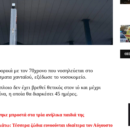
ΘΗ
ορικά με τον 70χρονο που νοσηλεύεται στο
ματα χανταϊού, εξέδωσε το νοσοκομείο.
λοιο δεν έχει βρεθεί θετικός στον ιό και μέχρι
ίνα, η οποία θα διαρκέσει 45 ημέρες.
ηκε μπροστά στα τρία ανήλικα παιδιά της
κάτω: Τέσσερα ζώδια ευνοούνται ιδιαίτερα τον Αύγουστο