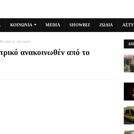
Α
ΚΟΙΝΩΝΙΑ
MEDIA
SHOWBIZ
ΖΩΔΙΑ
ΑΣΤ
θέν από το «Αττικόν»
ΔΗ
τρικό ανακοινωθέν από το