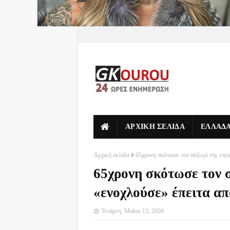
ΑΡΧΙΚΗ ΣΕΛΙΔΑ
ΕΛΛΑΔ
Αρχική σελίδα
65χρονη σκότωσε τον σύζυγό της επει
65χρονη σκότωσε τον σ
«ενοχλούσε» έπειτα απ
Τετάρτη, Μαΐου 13, 2026