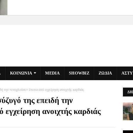
Α
ΚΟΙΝΩΝΙΑ
MEDIA
SHOWBIZ
ΖΩΔΙΑ
ΑΣΤ
δή την «ενοχλούσε» έπειτα από εγχείρηση ανοιχτής καρδιάς
ΔΗ
ύζυγό της επειδή την
ό εγχείρηση ανοιχτής καρδιάς