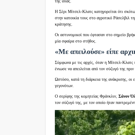
της ίδιας.
Η Σέρι Μίτσελ-Κλατς κατηγορείται ότι σκότω
στην κατοικία τους στο αγροτικό Ράσελβιλ 
κράτησης.
Οι αστυνομικοί που έφτασαν στο σημείο βρήκ
μία σφαίρα στο στήθος.
«Με απειλούσε» είπε αρχι
Σύμφωνα με τις αρχές, όταν η Μίτσελ-Κλατς 
ένιωσε να απειλείται από τον σύζυγό της πριν
Ωστόσο, κατά τη διάρκεια της ανάκρισης, οι 
γεγονότων.
Ο σερίφης της κομητείας Φράνκλιν,
Σάνον Ό
τον σύζυγό της, με τον οποίο ήταν παντρεμένη