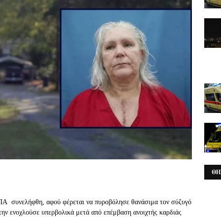
ΘΗ
ΗΠΑ
συνελήφθη, αφού φέρεται να πυροβόλησε θανάσιμα τον σύζυγό
 την ενοχλούσε υπερβολικά μετά από επέμβαση ανοιχτής καρδιάς