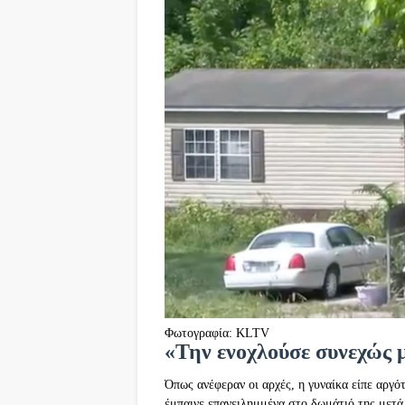
Φωτογραφία: KLTV
«Την ενοχλούσε συνεχώς 
Όπως ανέφεραν οι αρχές, η γυναίκα είπε αργό
έμπαινε επανειλημμένα στο δωμάτιό της μετά 